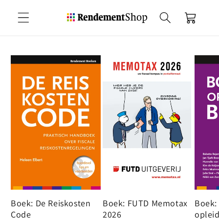
Meteen
naar de
Winkelwagen
content
Boek: De Reiskosten
Boek: FUTD Memotax
Boek: 
Code
2026
oplei