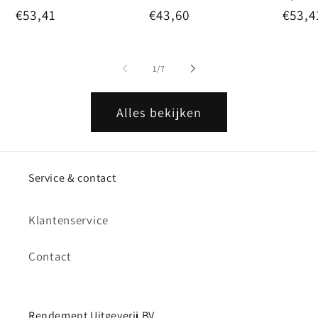
Normale
€53,41
Normale
€43,60
Norm
€53,4
prijs
prijs
prijs
van
1
/
7
Alles bekijken
Service & contact
Klantenservice
Contact
Rendement Uitgeverij BV