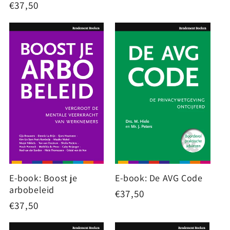
Normale
€37,50
prijs
prijs
E-book: Boost je
E-book: De AVG Code
arbobeleid
Normale
€37,50
Normale
€37,50
prijs
prijs