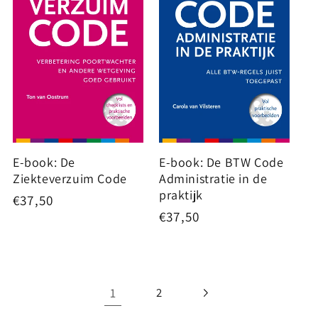
E-book: De
E-book: De BTW Code
Ziekteverzuim Code
Administratie in de
praktijk
Normale
€37,50
Normale
€37,50
prijs
prijs
1
2