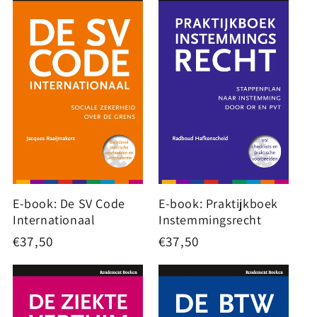
E-book: De SV Code
E-book: Praktijkboek
Internationaal
Instemmingsrecht
Normale
€37,50
Normale
€37,50
prijs
prijs