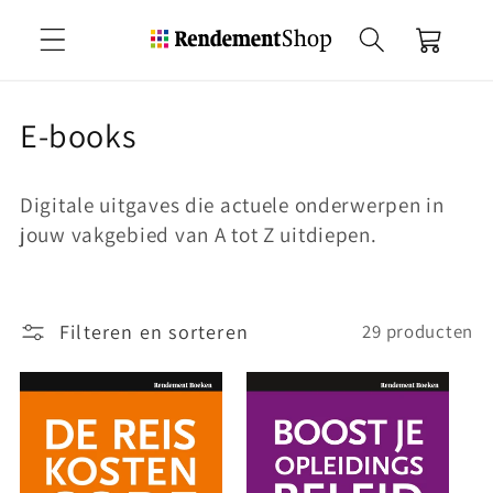
Meteen
naar de
Winkelwagen
content
C
E-books
o
Digitale uitgaves die actuele onderwerpen in
l
jouw vakgebied van A tot Z uitdiepen.
l
e
Filteren en sorteren
29 producten
c
t
i
e