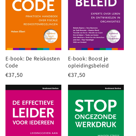
:
E-book: De Reiskosten
E-book: Boost je
Code
opleidingsbeleid
Normale
€37,50
Normale
€37,50
prijs
prijs