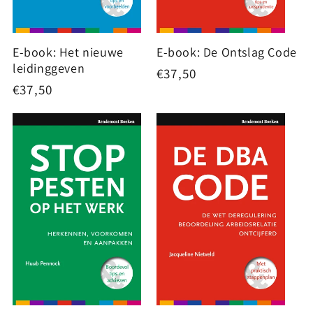
E-book: Het nieuwe
E-book: De Ontslag Code
leidinggeven
Normale
€37,50
Normale
€37,50
prijs
prijs