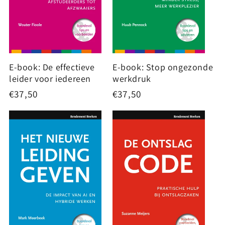
E-book: De effectieve
E-book: Stop ongezonde
leider voor iedereen
werkdruk
Normale
€37,50
Normale
€37,50
prijs
prijs