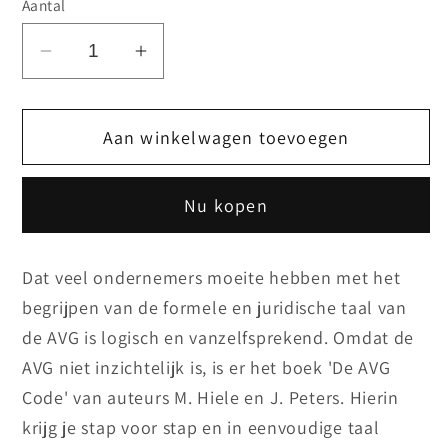
Aantal
Aantal
Aantal
verlagen
verhogen
voor
voor
Aan winkelwagen toevoegen
Boek:
Boek:
De
De
AVG
AVG
Nu kopen
Code
Code
Dat veel ondernemers moeite hebben met het
begrijpen van de formele en juridische taal van
de AVG is logisch en vanzelfsprekend. Omdat de
AVG niet inzichtelijk is, is er het boek 'De AVG
Code' van auteurs M. Hiele en J. Peters. Hierin
krijg je stap voor stap en in eenvoudige taal