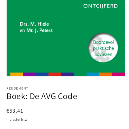
Media
1
openen
RENDEMENT
in
Boek: De AVG Code
modaal
Normale
€53,41
prijs
Inclusief btw.