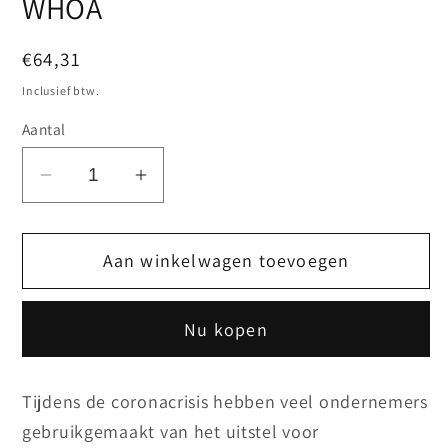
WHOA
Normale
€64,31
prijs
Inclusief btw.
Aantal
Aantal
Aantal
verlagen
verhogen
voor
voor
Aan winkelwagen toevoegen
Dossier
Dossier
BV:
BV:
Faillissement
Faillissement
Nu kopen
en
en
de
de
WHOA
WHOA
Tijdens de coronacrisis hebben veel ondernemers
gebruikgemaakt van het uitstel voor