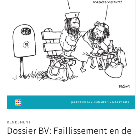
Media
1
openen
RENDEMENT
in
Dossier BV: Faillissement en de
modaal